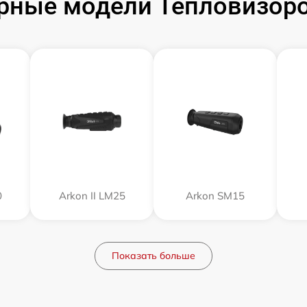
рные модели Тепловизоро
0
Arkon II LM25
Arkon SM15
Показать больше