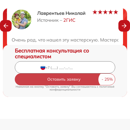
Лаврентьев Николай
Нужна консультация?
Источник –
2ГИС
Закажите бесплатную консультацию
Очень рад, что нашел эту мастерскую. Мастера ок
Бесплатная консультация со
специалистом
Оставить заявку
Нажимая на кнопку "Оставить заявку" Вы соглашаетесь c
политикой
конфиденциальности