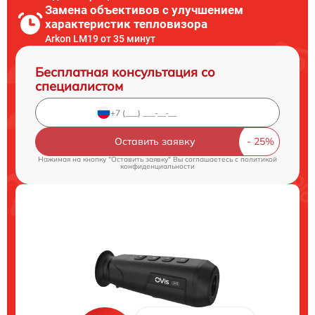
Замена объективов с улучшением
характеристик тепловизора
Arkon LM19 от 35 минут
Бесплатная консультация со
специалистом
Оставить заявку
Нажимая на кнопку "Оставить заявку" Вы соглашаетесь c
политикой
конфиденциальности