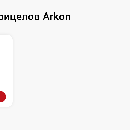
рицелов Arkon
л