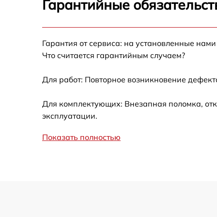
Гарантийные обязательст
Не работает батарейный отсек
Разбита линза видоискателя (окуляр)
Гарантия от сервиса: на установленные нами
Что считается гарантийным случаем?
Ремонт разъема питания
Для работ: Повторное возникновение дефект
Замена процессора CPU
Для комплектующих: Внезапная поломка, отк
эксплуатации.
Ремонт Wi-Fi модуля
Показать полностью
Ремонт и замена аккумулятора
Восстановление цепи питания
Замена дисплея