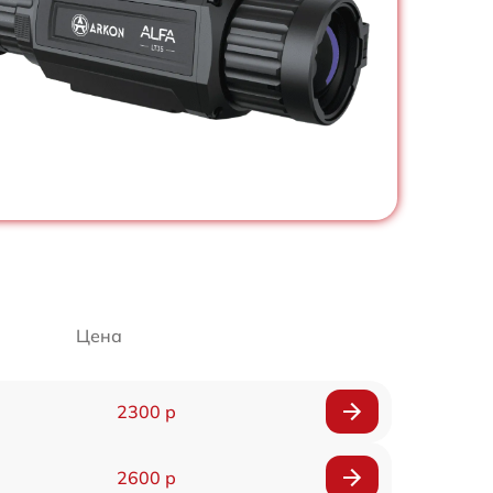
Цена
2300 р
2600 р