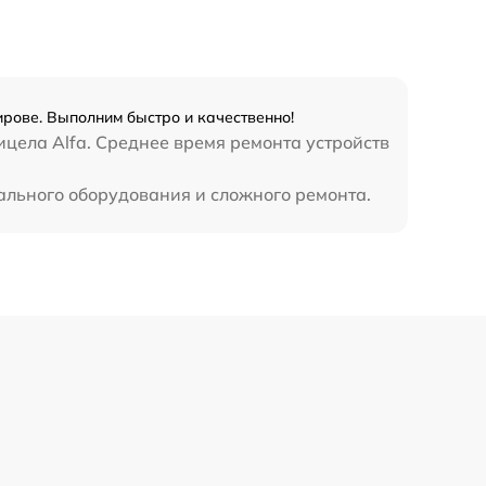
1300 р
1100 р
ирове. Выполним быстро и качественно!
цела Alfa. Среднее время ремонта устройств
800 р
иального оборудования и сложного ремонта.
2300 р
2300 р
1200 р
1800 р
650 р