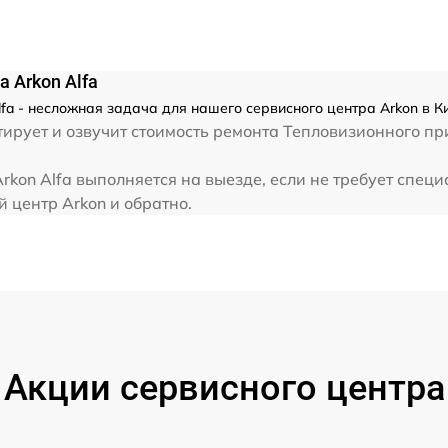
от 60 мин
 Arkon Alfa
от 60 мин
fa - несложная задача для нашего сервисного центра Arkon в К
рует и озвучит стоимость ремонта Тепловизионного при
от 60 мин
kon Alfa выполняется на выезде, если не требует спец
 центр Arkon и обратно.
от 60 мин
от 60 мин
от 60 мин
Акции сервисного центра
от 60 мин
от 60 мин