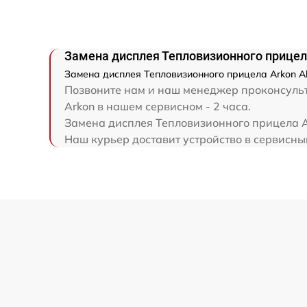
Ремонт электронно-лучевой трубки
Замена дисплея Тепловизионного прицела
Ремонт контроллеров
Замена дисплея Тепловизионного прицела Arkon Al
Позвоните нам и наш менеджер проконсульти
Восстановление питания
Arkon в нашем сервисном - 2 часа.
Замена дисплея Тепловизионного прицела Ar
Наш курьер доставит устройство в сервисный
Ремонт оптики
Ремонт датчика синхроимпульсов
Калибровка и настройка тепловизора
Ремонт встроенного дальнометра и
других устройств
Перепрошивка и обновление устройства