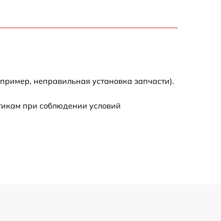
3300 р
2700 р
720 р
апример, неправильная установка запчасти).
3500 р
стикам при соблюдении условий
1100 р
1600 р
1600 р
1200 р