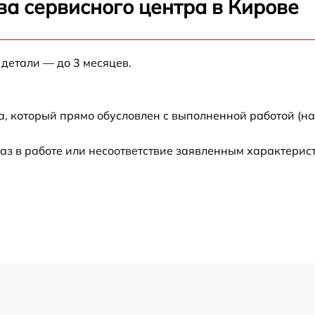
ва сервисного центра в Кирове
от 60 мин
от 60 мин
 детали — до 3 месяцев.
от 60 мин
а, который прямо обусловлен с выполненной работой (н
от 60 мин
аз в работе или несоответствие заявленным характери
от 60 мин
от 60 мин
от 60 мин
от 60 мин