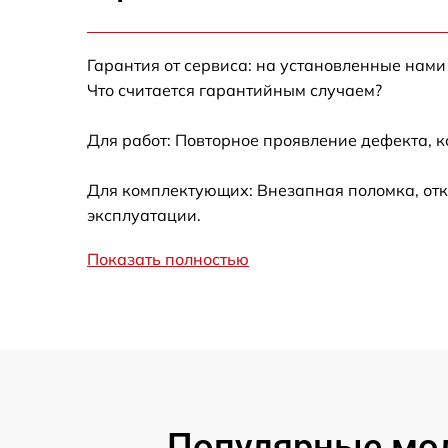
Не работает батарейный отсек
Разбита линза видоискателя (окуляр)
Гарантия от сервиса: на установленные нами
Что считается гарантийным случаем?
Ремонт разъема питания
Для работ: Повторное проявление дефекта, 
Замена процессора CPU
Для комплектующих: Внезапная поломка, отк
эксплуатации.
Ремонт Wi-Fi модуля
Показать полностью
Ремонт и замена аккумулятора
Восстановление цепи питания
Замена дисплея
Популярные мод