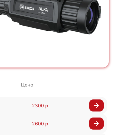
Цена
2300 р
2600 р