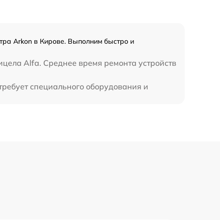
1300 р
1100 р
тра Arkon в Кирове. Выполним быстро и
800 р
цела Alfa. Среднее время ремонта устройств
 требует специального оборудования и
2300 р
2300 р
1200 р
1800 р
650 р