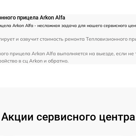
от 60 мин
нного прицела Arkon Alfa
от 60 мин
цела Arkon Alfa - несложная задача для нашего сервисного цен
от 60 мин
рует и озвучит стоимость ремонта Тепловизионного при
го прицела Arkon Alfa выполняется на выезде, если не
от 60 мин
ойство в сц Arkon и обратно.
от 60 мин
от 60 мин
от 60 мин
Акции сервисного центра
от 60 мин