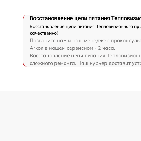
Ремонт электронно-лучевой трубки
Восстановление цепи питания Тепловизио
Ремонт контроллеров
Восстановление цепи питания Тепловизионного при
качественно!
Восстановление питания
Позвоните нам и наш менеджер проконсульти
Arkon в нашем сервисном - 2 часа.
Восстановление цепи питания Тепловизионно
Ремонт оптики
сложного ремонта. Наш курьер доставит устр
Ремонт датчика синхроимпульсов
Калибровка и настройка тепловизора
Ремонт встроенного дальнометра и
других устройств
Перепрошивка и обновление устройства