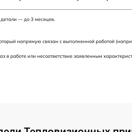
от 60 мин
от 60 мин
 детали — до 3 месяцев.
от 60 мин
который напрямую связан с выполненной работой (напри
от 60 мин
аз в работе или несоответствие заявленным характери
от 60 мин
от 60 мин
от 60 мин
от 60 мин
ели Тепловизионных приц