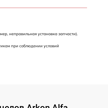
3300 р
2700 р
720 р
мер, неправильная установка запчасти).
3500 р
стикам при соблюдении условий
1100 р
1600 р
1600 р
1200 р
елов Arkon Alfa