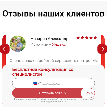
Отзывы наших клиентов
Назаров Александр
Нужна консультация?
Источник –
Яндекс
Закажите бесплатную консультацию
Очень доволен работой сервисного центра! Мастера
Бесплатная консультация со
специалистом
Оставить заявку
Нажимая на кнопку "Оставить заявку" Вы соглашаетесь c
политикой
конфиденциальности