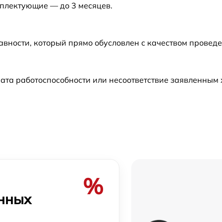
мплектующие — до 3 месяцев.
от 60 мин
авности, который прямо обусловлен с качеством провед
от 60 мин
ата работоспособности или несоответствие заявленным
от 60 мин
от 60 мин
от 60 мин
от 60 мин
%
онных
от 60 мин