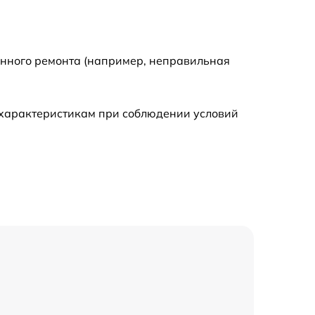
630 р
енного ремонта (например, неправильная
1200 р
 характеристикам при соблюдении условий
1300 р
4900 р
1200 р
2600 р
1600 р