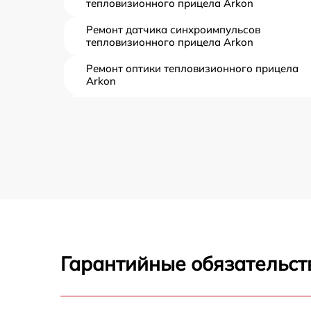
тепловизионного прицела Arkon
Ремонт датчика синхроимпульсов
тепловизионного прицела Arkon
Ремонт оптики тепловизионного прицела
Arkon
Восстановление питания тепловизионного
прицела Arkon
Ремонт контроллеров тепловизионного
прицела Arkon
Ремонт электронно-лучевой трубки
тепловизионного прицела Arkon
Замена шим контроллера тепловизионного
прицела Arkon
Гарантийные обязательст
Замена микросхемы усилителя
тепловизионного прицела Arkon
Замена микросхемы логики