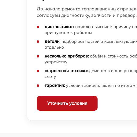
Ремонт и замена аккумулятора
тепловизионного прицела Arkon
До начала ремонта тепловизионных прицело
согласуем диагностику, запчасти и предвар
Ремонт Wi-Fi модуля тепловизионного
прицела Arkon
диагностика:
сначала выясняем причину по
приступаем к работам
Замена процессора CPU тепловизионного
прицела Arkon
детали:
подбор запчастей и комплектующих
отдельно
Ремонт разъема питания тепловизионного
несколько приборов:
объём и стоимость ра
прицела Arkon
устройству
Разбита линза видоискателя (окуляр)
встроенная техника:
демонтаж и доступ к 
тепловизионного прицела Arkon
смету
гарантия:
условия закрепляются по итогам
Не работает батарейный отсек
тепловизионного прицела Arkon
Запускается и гаснет тепловизионного
Уточнить условия
прицела Arkon
Не запускается тепловизионный прибор
тепловизионного прицела Arkon
Не работает энкодер управления меню