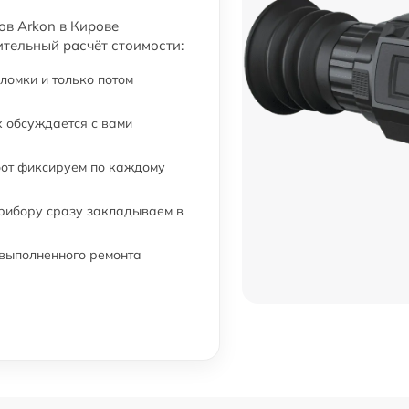
от 60 мин
в Arkon в Кирове
ительный расчёт стоимости:
от 60 мин
ломки и только потом
от 60 мин
 обсуждается с вами
от 60 мин
бот фиксируем по каждому
прибору сразу закладываем в
от 60 мин
 выполненного ремонта
от 60 мин
от 60 мин
от 60 мин