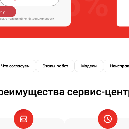
вку
есь c
политикой конфиденциальности
Что согласуем
Этапы работ
Модели
Неисправ
реимущества сервис-цент