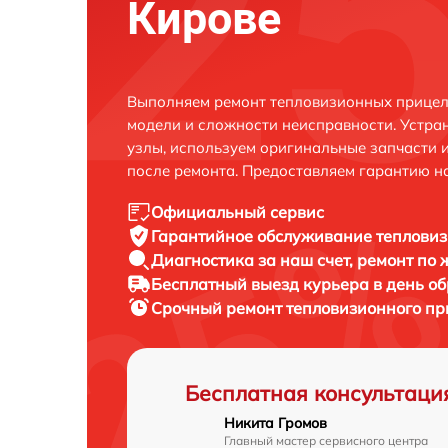
Кирове
Выполняем ремонт тепловизионных прицело
модели и сложности неисправности. Устра
узлы, используем оригинальные запчасти 
после ремонта. Предоставляем гарантию н
Официальный сервис
Гарантийное обслуживание
тепловиз
Диагностика за наш счет,
ремонт по
Бесплатный выезд курьера
в день о
Срочный ремонт
тепловизионного пр
Бесплатная консультаци
Никита Громов
Главный мастер сервисного центра