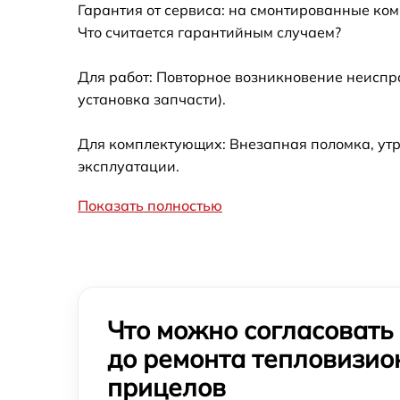
тепловизионного прицела Arkon
Гарантия от сервиса: на смонтированные ко
Что считается гарантийным случаем?
Замена ключей управления
тепловизионного прицела Arkon
Для работ: Повторное возникновение неиспр
Восстановление после попадания влаги
установка запчасти).
тепловизионного прицела Arkon
Ремонт платы управления (восстановление)
Для комплектующих: Внезапная поломка, утр
тепловизионного прицела Arkon
эксплуатации.
Замена корпуса тепловизионного прицела
Arkon
Показать полностью
Замена дисплея тепловизионного прицела
Arkon
Перевёрнутое изображение в видоискателе
или на видео тепловизионного прицела
Arkon
Что можно согласовать
Восстановление цепи питания
до ремонта тепловизи
тепловизионного прицела Arkon
прицелов