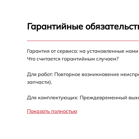
Восстановление питания
Ремонт оптики
Гарантийные обязательст
Ремонт датчика синхроимпульсов
Гарантия от сервиса: на установленные нами
Калибровка и настройка тепловизора
Что считается гарантийным случаем?
Ремонт встроенного дальнометра и
Для работ: Повторное возникновение неиспр
других устройств
запчасти).
Замена ключей управления
Для комплектующих: Преждевременный выход 
Ремонт цепи питания
Показать полностью
Замена USB порта