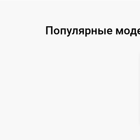
Замена процессора
Замена аккумулятора
Популярные модел
Замена корпуса
Замена дисплея (экрана)
Прошивка (Обновление ПО)
Ремонт платы управления
(восстановление)
Восстановление после попадания влаги
Ремонт Wi-Fi