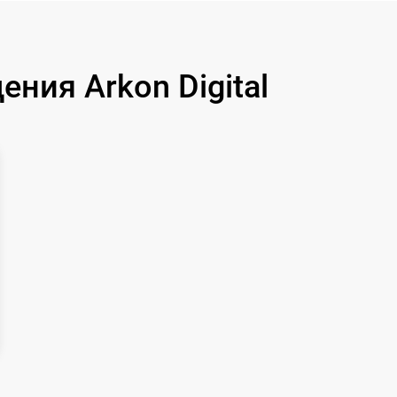
650 р
590 р
ния Arkon Digital
1250 р
750 р
450 р
750 р
650 р
650 р