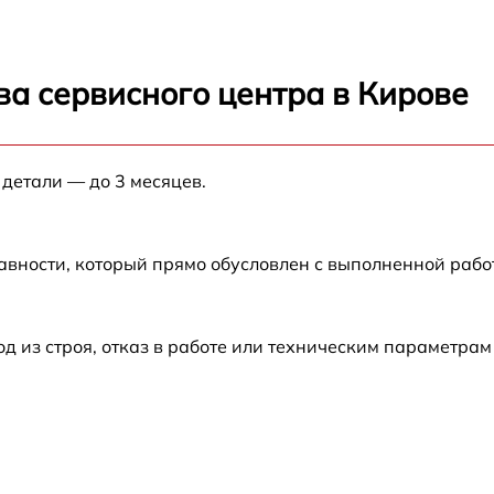
от 60 мин
от 60 мин
ва сервисного центра в Кирове
от 60 мин
 детали — до 3 месяцев.
от 60 мин
от 60 мин
авности, который прямо обусловлен с выполненной рабо
от 60 мин
из строя, отказ в работе или техническим параметрам
от 60 мин
от 60 мин