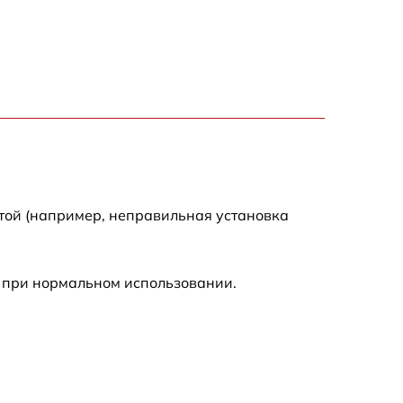
650 р
2000 р
1550 р
750 р
750 р
той (например, неправильная установка
590 р
 при нормальном использовании.
1000 р
590 р