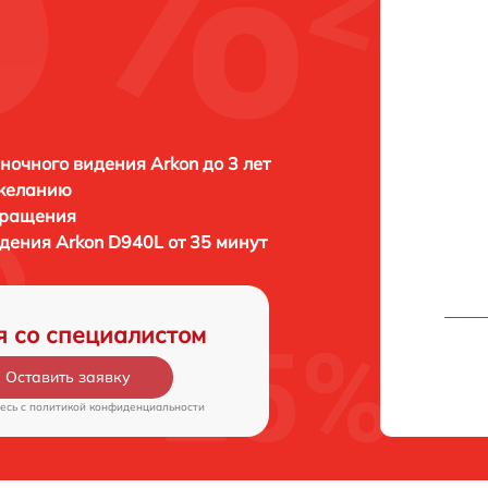
ночного видения Arkon до 3 лет
 желанию
бращения
идения
Arkon D940L от 35 минут
я со специалистом
Оставить заявку
есь c
политикой конфиденциальности