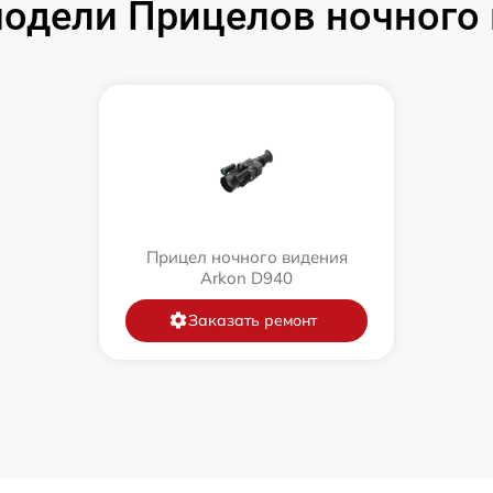
одели Прицелов ночного 
Прицел ночного видения
Arkon D940
Заказать ремонт